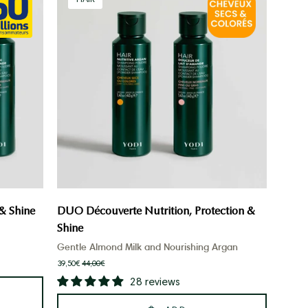
Découverte
Nutrition,
Protection
&
Shine
& Shine
DUO Découverte Nutrition, Protection &
Shine
Gentle Almond Milk and Nourishing Argan
39,50€
44,00€
28 reviews