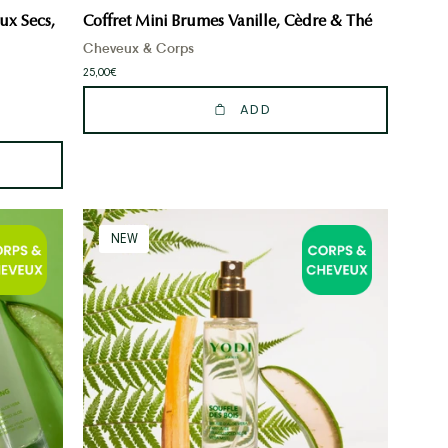
ux Secs,
Coffret Mini Brumes Vanille, Cèdre & Thé
Cheveux & Corps
25,00€
ADD
Brume
NEW
parfumée
Souffle
des
Bois
Yodi