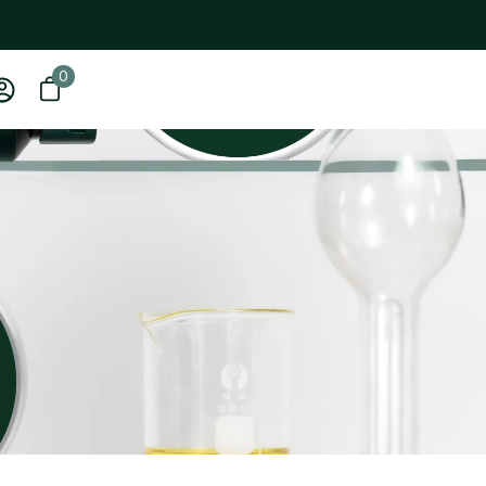
0
0 items
Open basket
My
account