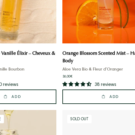
lit
draps
coconning
anille Élixir – Cheveux &
Orange Blossom Scented Mist – H
Body
nille Bourbon
Aloe Vera Bio & Fleur d’Oranger
36,00€
0 reviews
38 reviews
ADD
ADD
Huile
Healthy
E
SOLD OUT
muesli
brush!
precieuse