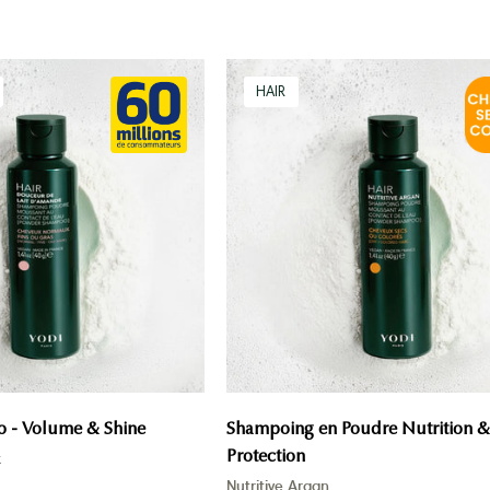
shampoing
shampoing
HAIR
douceur
nutritive
lait
argan
d'amande
fond
fond
poudre
poudre
mousse
mousse
 - Volume & Shine
Shampoing en Poudre Nutrition &
Protection
k
Nutritive Argan