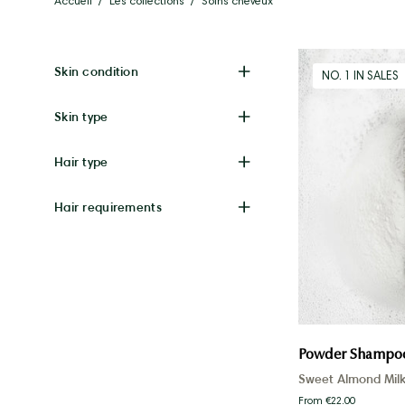
Accueil
/
Les collections
/
Soins cheveux
Skin condition
NO. 1 IN SALES
Skin type
Hair type
Hair requirements
Powder Shampoo
Sweet Almond Mil
From €22.00