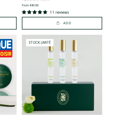
From €40.00
11 reviews
ADD
Coffret
STOCK LIMITÉ
Mini
Brumes
Vanille,
Cèdre
&
Thé