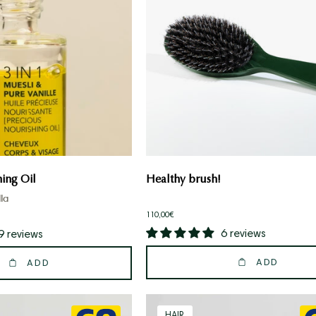
nourrissante
ing Oil
Healthy brush!
la
110,00€
6 reviews
9 reviews
ADD
ADD
Duo
3
HAIR