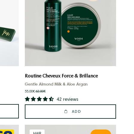
&
Brillance
Routine Cheveux Force & Brillance
Gentle Almond Milk & Aloe Argan
55,00€
62,00€
42 reviews
ADD
DUO
HAIR