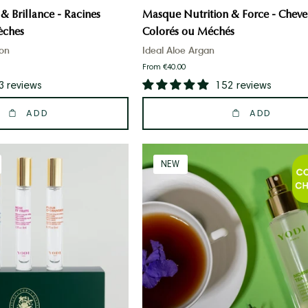
 Brillance - Racines
Masque Nutrition & Force - Cheve
sèches
Colorés ou Méchés
bon
Ideal Aloe Argan
From €40.00
3 reviews
152 reviews
ADD
ADD
coffret
Brume
NEW
contenant
parfumée
les
Sans
mini
alcool
brumes
-
parfumées
Morning
Tea