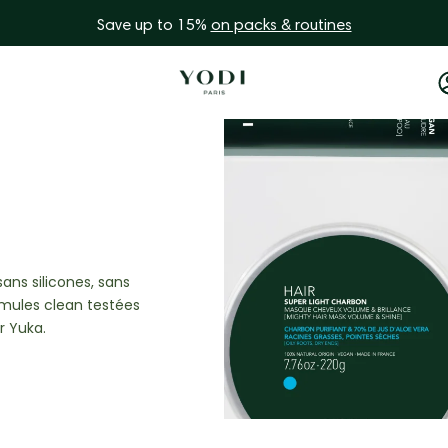
Save up to 15%
on packs & routines
ans silicones, sans
ormules clean testées
r Yuka.