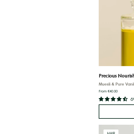
Precious Nourish
Muesli & Pure Vanil
From €40.00
6
HAIR