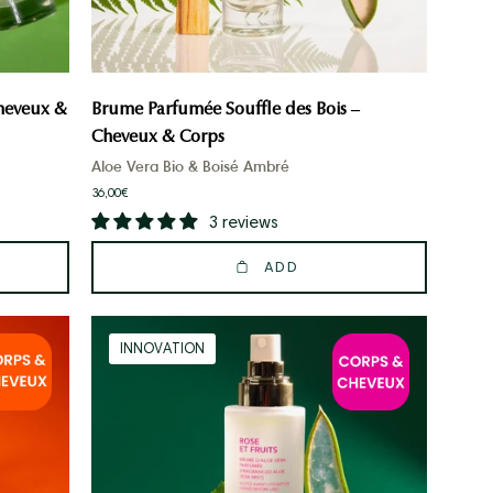
heveux &
Brume Parfumée Souffle des Bois –
Cheveux & Corps
Aloe Vera Bio & Boisé Ambré
36,00€
3 reviews
ADD
Rose
INNOVATION
&
Fruit
Scented
Mist
–
Hair