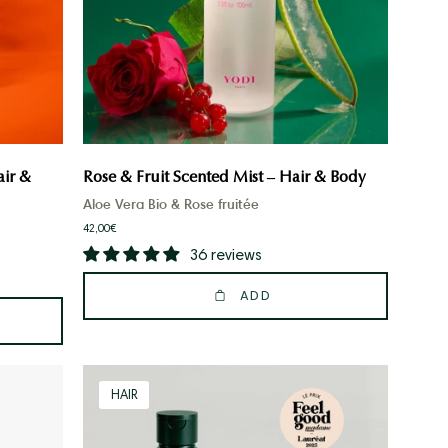
&
Body
air &
Rose & Fruit Scented Mist – Hair & Body
Aloe Vera Bio & Rose fruitée
42,00€
36 reviews
ADD
Routine
HAIR
Cheveux
Force