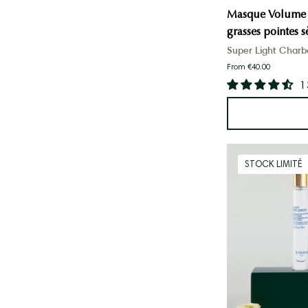
Masque Volume &
grasses pointes 
Super Light Char
From €40.00
1
STOCK LIMITÉ