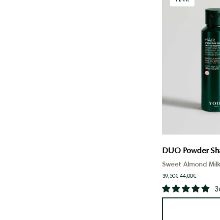
DUO Powder Sha
Sweet Almond Mil
39,50€
44,00€
3