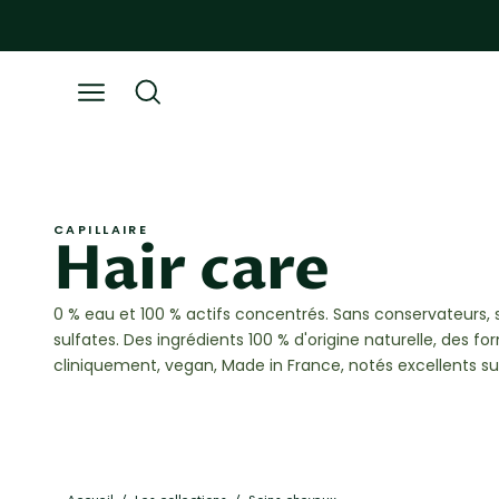
Go
to
content
Open
Open
search
navigation
bar
menu
CAPILLAIRE
Hair care
0 % eau et 100 % actifs concentrés. Sans conservateurs, s
sulfates. Des ingrédients 100 % d'origine naturelle, des f
cliniquement, vegan, Made in France, notés excellents su