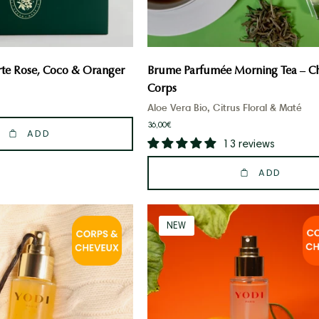
rte Rose, Coco & Oranger
Brume Parfumée Morning Tea – C
Corps
Aloe Vera Bio, Citrus Floral & Maté
36,00€
ADD
13 reviews
ADD
brume
Brume
NEW
aloe
d'aloe
vera
vera
vanille
parfumée
elixir
fleur
yodi
d'oranger
sur
Yodi