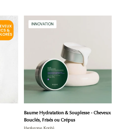
Texture
INNOVATION
Baume
pour
Cheveux
bouclés,
frisés,
crépus,
très
secs
Baume Hydratation & Souplesse - Cheveux
Bouclés, Frisés ou Crépus
Hyalurane Karité