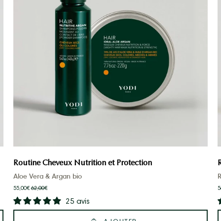
et
masque
argan
Routine Cheveux Nutrition et Protection
Aloe Vera & Argan bio
R
55,00€
62,00€
5
25 avis