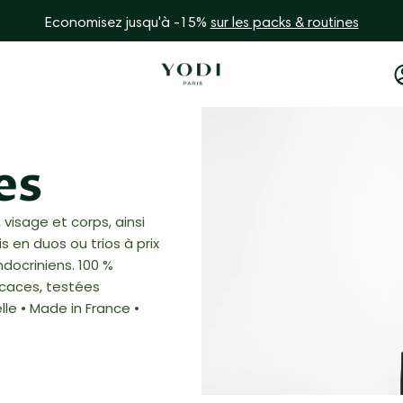
Economisez jusqu'à -15%
sur les packs & routines
es
visage et corps, ainsi
 en duos ou trios à prix
docriniens. 100 %
icaces, testées
lle • Made in France •