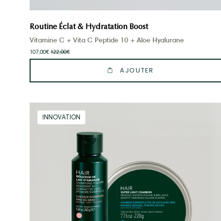
Routine Éclat & Hydratation Boost
Vitamine C + Vita C Peptide 10 + Aloe Hyalurane
107,00€
122,00€
AJOUTER
Routine
INNOVATION
Cheveux
Volume,
Brillance
&
Purification
-
Shampoing
en
poudre