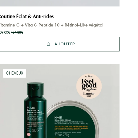
Routine Éclat & Anti-rides
itamine C + Vita C Peptide 10 + Rétinol-Like végétal
09,00€
124,00€
AJOUTER
Routine
CHEVEUX
Cheveux
Force
&
Brillance