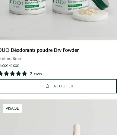
DUO Déodorants poudre Dry Powder
Parfum Boisé
6,00€
40,00€
2 avis
AJOUTER
Routine
VISAGE
Visage
Éclat
de
la