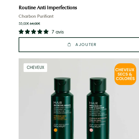
Routine Anti Imperfections
Charbon Purifiant
55,00€
64,00€
7 avis
AJOUTER
DUO
CHEVEUX
Découverte
Nutrition,
Protection
&
Brillance