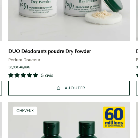
DUO Déodorants poudre Dry Powder
Parfum Douceur
36,00€
40,00€
3
5 avis
AJOUTER
Duo
CHEVEUX
shampoing
en
poudre
volume