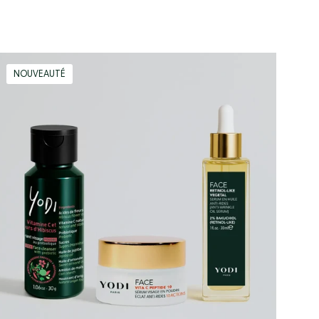
Routine
NOUVEAUTÉ
Éclat
&
Anti-
rides