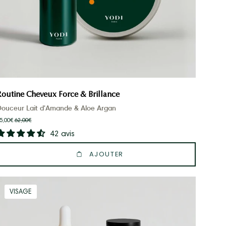
Routine Cheveux Force & Brillance
Douceur Lait d'Amande & Aloe Argan
5,00€
62,00€
42 avis
AJOUTER
retinol_trio
VISAGE
d'huiles