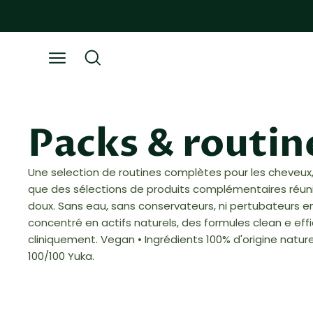
Aller
au
contenu
Ouvrir
Ouvrir
la
le
barre
menu
de
de
Packs & routin
recherche
navigation
Une selection de routines complètes pour les cheveux, 
que des sélections de produits complémentaires réunis
doux. Sans eau, sans conservateurs, ni pertubateurs en
concentré en actifs naturels, des formules clean e eff
cliniquement. Vegan • Ingrédients 100% d'origine nature
100/100 Yuka.