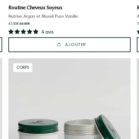
Routine Cheveux Soyeux
Nutrive Argan et Muesli Pure Vanille
A
47,00€
62,00€
7
4 avis
AJOUTER
Duo
CORPS
déodorant
en
poudre
peaux
sensibles
et
épilées