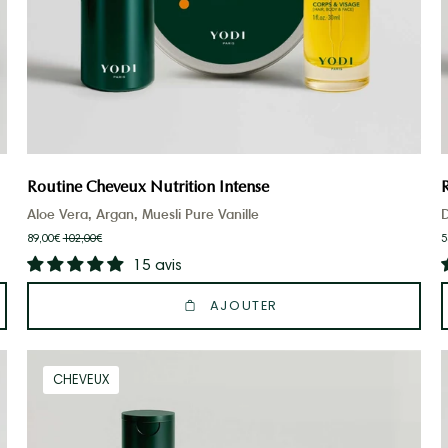
Routine Cheveux Nutrition Intense
Aloe Vera, Argan, Muesli Pure Vanille
89,00€
102,00€
5
15 avis
AJOUTER
routine
CHEVEUX
cheveux
shampoing
argan