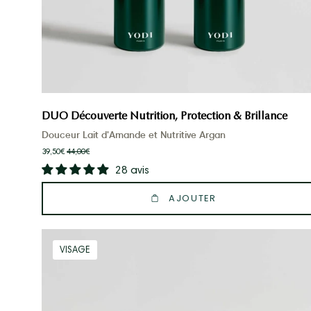
DUO Découverte Nutrition, Protection & Brillance
Douceur Lait d'Amande et Nutritive Argan
39,50€
44,00€
28 avis
AJOUTER
duo
VISAGE
nettoyants
vitamine
c
et