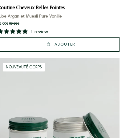
Routine Cheveux Belles Pointes
loe Argan et Muesli Pure Vanille
2,00€
80,00€
1 review
AJOUTER
duo
NOUVEAUTÉ CORPS
déodorants
en
poudre
dry
powder
parfum
boisé