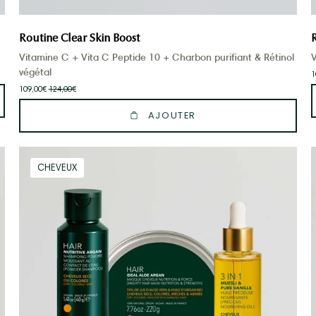
Routine Clear Skin Boost
Vitamine C + Vita C Peptide 10 + Charbon purifiant & Rétinol
V
végétal
1
109,00€
124,00€
AJOUTER
Routine
CHEVEUX
Cheveux
Nutrition
Intense