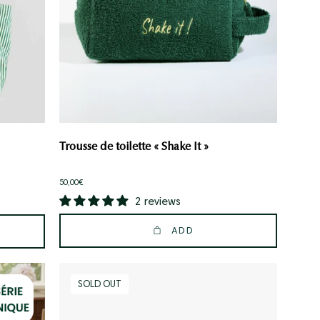
Trousse de toilette « Shake It »
50,00€
2 reviews
ADD
Healthy
SOLD OUT
brush!