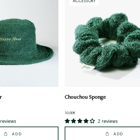
ACCESSORY
Happy
Sponge
Hour
r
Chouchou Sponge
10,00€
 reviews
2 reviews
ADD
ADD