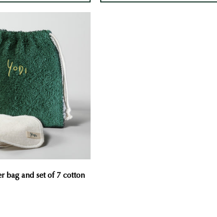
Make-
up
remover
bag
and
set
of
7
cotton
pads
 bag and set of 7 cotton