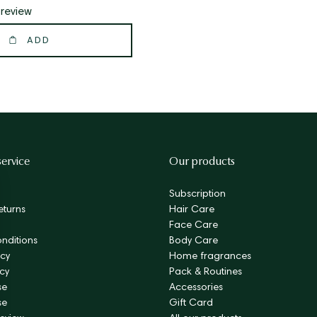
 review
ADD
ervice
Our products
Subscription
eturns
Hair Care
Face Care
nditions
Body Care
cy
Home fragrances
icy
Pack & Routines
se
Accessories
se
Gift Card