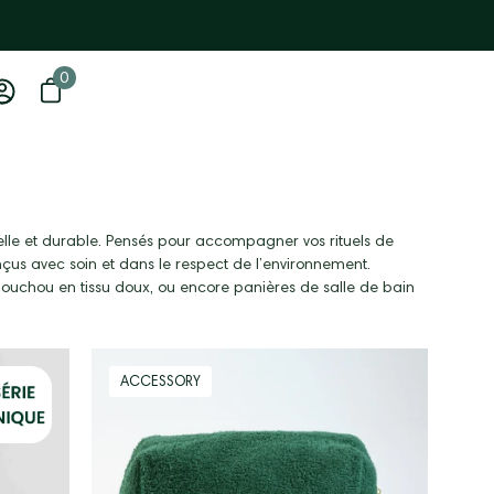
0
0 items
Open basket
My
account
relle et durable. Pensés pour accompagner vos rituels de
onçus avec soin et dans le respect de l’environnement.
chouchou en tissu doux, ou encore panières de salle de bain
trousse
ACCESSORY
en
éponge
shake
it