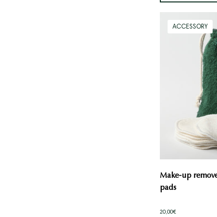
ACCESSORY
Make-up remover
pads
20,00€