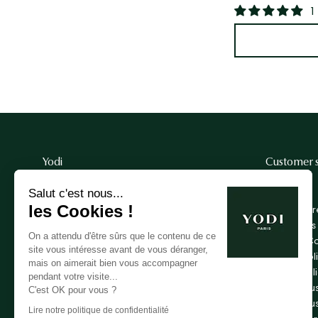
1
Yodi
Customer s
Salut c'est nous...
The brand
FAQ
les Cookies !
Our history
Delivery & r
Our commitments
Contact us
On a attendu d'être sûrs que le contenu de ce
Beauty blog
Terms & Co
site vous intéresse avant de vous déranger,
The Boutique
Refund poli
mais on aimerait bien vous accompagner
Affiliates
Privacy pol
pendant votre visite...
Membership
Terms of u
C'est OK pour vous ?
Would you like to distribute us?
Terms of u
Lire notre politique de confidentialité