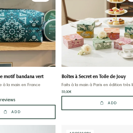
yodi
en
vert
Toile
sur
de
étag_re
Jouy
e motif bandana vert
Boîtes à Secret en Toile de Jouy
ite à la main en France
Faits à la main à Paris en édition très 
55,00€
 reviews
ADD
ADD
Bob
Chouchou