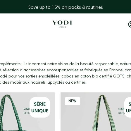
Save up to 15%
on packs & routines
mpléments : ils incarnent notre vision de la beauté responsable, natu
notre sélection d’accessoires écoresponsables et fabriqués en France, c
odé pour vos sorties ensoleillées, cabas en coton bio certifié GOTS, 
c des matériaux naturels, upcyclés ou certifiés.
Cabas
Grand
NEW
Vert
cabas
avec
blanc
Feuilles
XXL
Recto
rayé