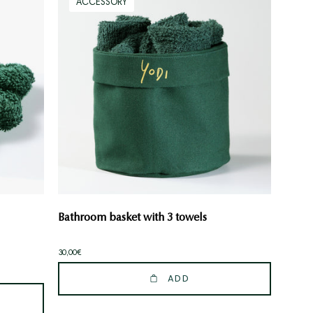
ACCESSORY
basket
with
3
towels
Bathroom basket with 3 towels
30,00€
ADD