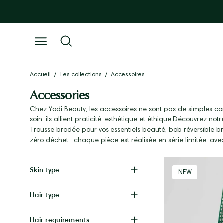
Go
to
content
Open
Open
search
navigation
bar
menu
Accueil
/
Les collections
/
Accessoires
Accessories
Chez Yodi Beauty, les accessoires ne sont pas de simples co
soin, ils allient praticité, esthétique et éthique.Découvrez 
Trousse brodée pour vos essentiels beauté, bob réversible br
zéro déchet : chaque pièce est réalisée en série limitée, ave
Skin type
NEW
Hair type
Hair requirements