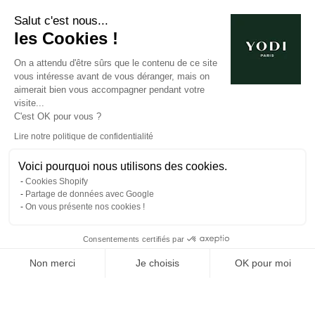
Salut c'est nous...
les Cookies !
On a attendu d'être sûrs que le contenu de ce site
vous intéresse avant de vous déranger, mais on
aimerait bien vous accompagner pendant votre
visite...
C'est OK pour vous ?
Lire notre politique de confidentialité
Voici pourquoi nous utilisons des cookies.
Cookies Shopify
Partage de données avec Google
On vous présente nos cookies !
Consentements certifiés par
Non merci
Je choisis
OK pour moi
EN
Axeptio consent
Plateforme de Gestion du Consentement : Personnalisez vos O
Notre plateforme vous permet d'adapter et de gérer vos paramètr