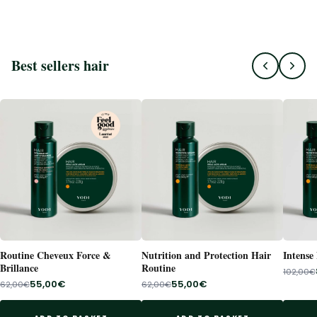
Best sellers hair
Routine Cheveux Force &
Nutrition and Protection Hair
Intense
Brillance
Routine
102,00€
55,00€
55,00€
62,00€
62,00€