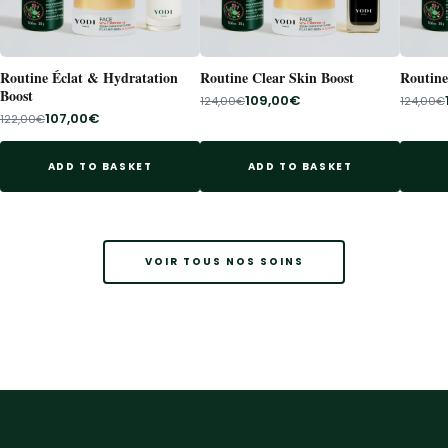
Routine Éclat & Hydratation
Routine Clear Skin Boost
Routine
Boost
109,00€
124,00€
124,00€
107,00€
122,00€
ADD TO BASKET
ADD TO BASKET
VOIR TOUS NOS SOINS