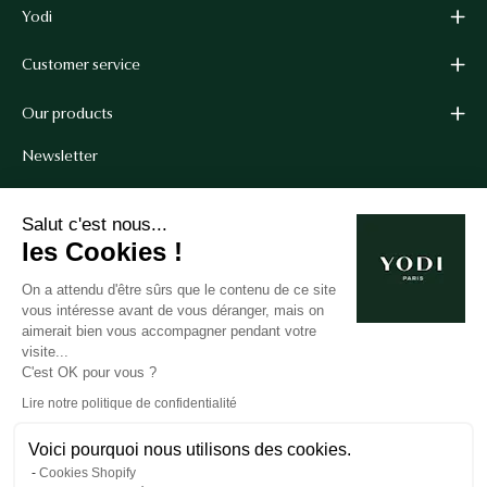
Yodi
Customer service
Our products
Newsletter
Get 10% off your first order when you sign up for our
Salut c'est nous...
newsletter.*
les Cookies !
*Cannot be combined with other coupon codes.
On a attendu d'être sûrs que le contenu de ce site
vous intéresse avant de vous déranger, mais on
aimerait bien vous accompagner pendant votre
Subscribe
visite...
C'est OK pour vous ?
to
our
Lire notre politique de confidentialité
newsletter
Voici pourquoi nous utilisons des cookies.
Cookies Shopify