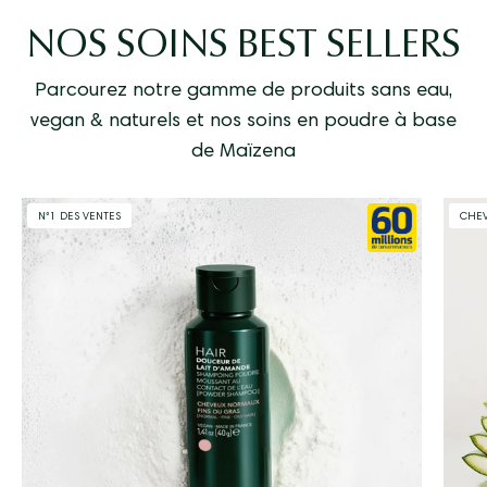
NOS SOINS BEST SELLERS
Parcourez notre gamme de produits sans eau,
vegan & naturels et nos soins en poudre à base
de Maïzena
shampoing
N°1 DES VENTES
CHE
douceur
lait
d'amande
fond
poudre
mousse