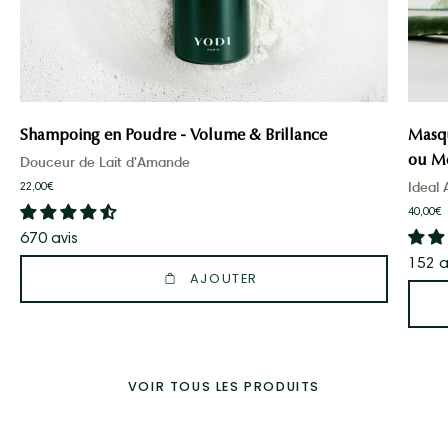
Shampoing en Poudre - Volume & Brillance
Masqu
ou M
Douceur de Lait d'Amande
Ideal 
22,00€
40,00€
670 avis
152 a
AJOUTER
VOIR TOUS LES PRODUITS