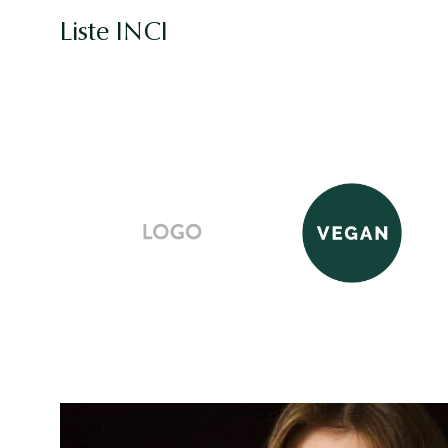
Liste INCI
Image
logo