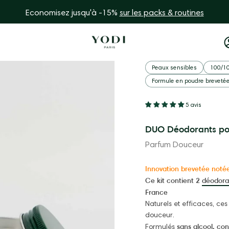
Economisez jusqu'à -15%
sur les packs & routines
Ouvrir
Peaux sensibles
100/1
la
Formule en poudre breveté
visionneuse
d'images
5 avis
DUO Déodorants po
Parfum Douceur
Innovation brevetée noté
Ce kit contient 2
déodora
France
Naturels et efficaces, c
douceur.
sans alcool, con
Formulés