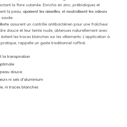
ectant la flore cutanée. Enrichis en zinc, prébiotiques et
apaisent les aisselles
neutralisent les odeurs
brent la peau,
, et
 soude.
 Morte
assurent un contrôle antibactérien pour une fraîcheur
udre douce et leur teinte nude, obtenues naturellement avec
itent les traces blanches sur les vêtements. L’application à
pratique, rappelle un geste traditionnel raffiné.
 la transpiration
optimale
a peau douce
eurs ni sels d'aluminium
e, ni traces blanches
Temoignages
Vos avis