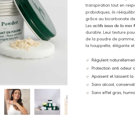
transpiration tout en resp
probiotiques, ils rééquili
grâce au bicarbonate de
actifs issus de la mer
Les
du
rable. Leur texture po
de la poudre de pomme, év
la houppette, élégante et 
Régulent naturellement
Protection anti odeur 
Apaisent et laissent l
Sans alcool, conservat
Sans effet gras, humid
Ses atouts