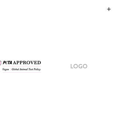
Image
logo