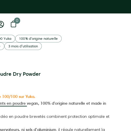
0
0 article
Ouvrir le panier
Mon
compte
Ouvrir
00 Yuka
100% d'origine naturelle
la
e
3 mois d'utilisation
visionne
d'image
udre Dry Powder
e 100/100 sur Yuka.
nts en poudre
vegan, 100% d'origine naturelle et made in
es déo en poudre brevetés combinent protection optimale et
servateurs, ni sels d’aluminium
, il régule naturellement la