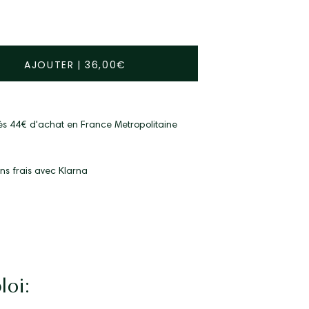
AJOUTER
|
36,00€
dès 44€ d'achat en France Metropolitaine
ns frais avec Klarna
oi: