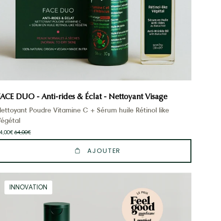
nettoyant
et
son
sérum
FACE DUO - Anti-rides & Éclat - Nettoyant Visage
ettoyant Poudre Vitamine C + Sérum huile Rétinol like
Végétal
4,00€
64,00€
AJOUTER
Routine
INNOVATION
Cheveux
Hydratation
&