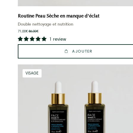
Routine Peau Sèche en manque d’éclat
Double nettoyage et nutrition
71,00€
86,00€
1 review
AJOUTER
DUO
VISAGE
Sérum
en
Huile
Anti
Imperfections