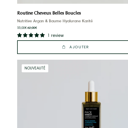
Routine Cheveux Belles Boucles
Nutritive Argan & Baume Hyalurane Karité
55,00€
62,00€
1 review
AJOUTER
Routine
NOUVEAUTÉ
Glow
Clarify
Boost