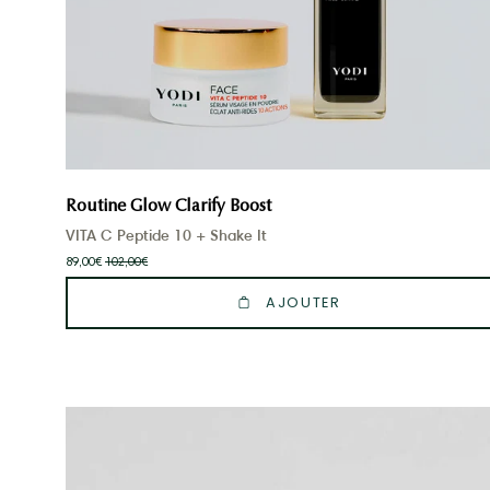
Routine Glow Clarify Boost
VITA C Peptide 10 + Shake It
89,00€
102,00€
AJOUTER
Guasha
et
Huile