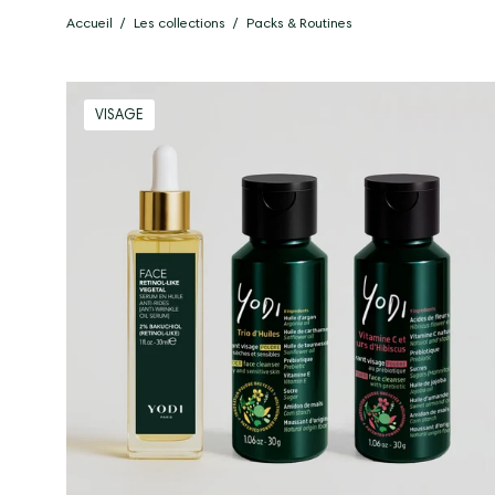
Accueil
/
Les collections
/
Packs & Routines
Routine
VISAGE
Peau
Sèche
en
manque
d’éclat