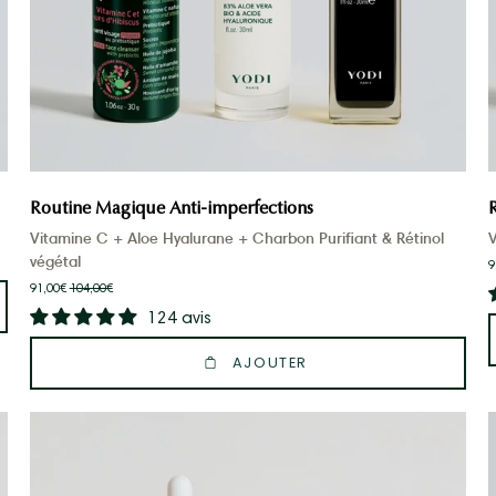
Routine Magique Anti-imperfections
Vitamine C + Aloe Hyalurane + Charbon Purifiant & Rétinol
V
végétal
9
91,00€
104,00€
124 avis
AJOUTER
Routine
Gua
Sha