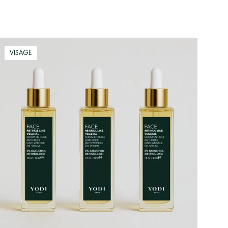
TRIO
VISAGE
Sérum
en
Huile
Anti
Rides