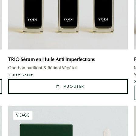
TRIO Sérum en Huile Anti Imperfections
Charbon purifiant & Rétinol Végétal
N
113,00€
126,00€
5
AJOUTER
Coffret
VISAGE
Duo
Visage
Anti-