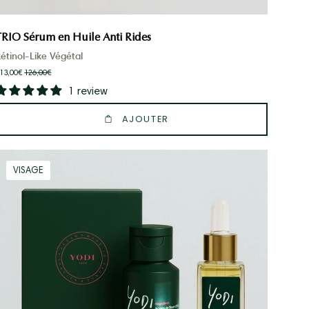
TRIO Sérum en Huile Anti Rides
étinol-Like Végétal
13,00€
126,00€
1 review
AJOUTER
Coffret
VISAGE
Duo
Visage
Anti-
rides
&
Éclat
-
Un