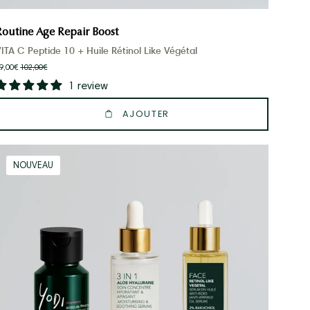
Routine Age Repair Boost
ITA C Peptide 10 + Huile Rétinol Like Végétal
9,00€
102,00€
1 review
AJOUTER
Routine
NOUVEAU
Magique
Peaux
normales
à
sèches