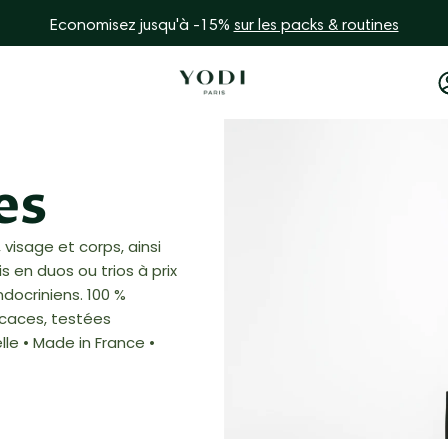
Economisez jusqu'à -15%
sur les packs & routines
es
visage et corps, ainsi
 en duos ou trios à prix
docriniens. 100 %
icaces, testées
lle • Made in France •