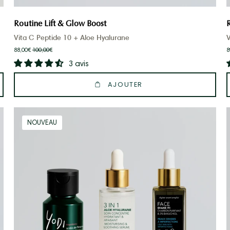
Routine Lift & Glow Boost
Vita C Peptide 10 + Aloe Hyalurane
V
88,00€
100,00€
8
3 avis
AJOUTER
Routine
NOUVEAU
Magique
Anti-
imperfections