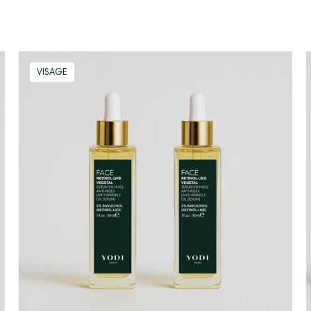
DUO
VISAGE
Sérum
en
Huile
Anti
Rides