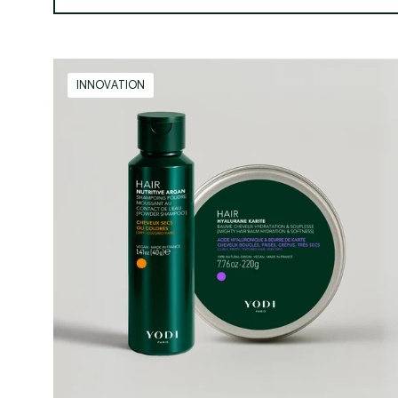
Routine
INNOVATION
Cheveux
Belles
Boucles