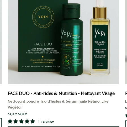
Ride
&
Nutrition
-
Un
nettoyant
et
son
sérum
au
rétinol
végétal
FACE DUO - Anti-rides & Nutrition - Nettoyant Visage
Nettoyant poudre Trio d'huiles & Sérum huile Rétinol Like
Végétal
5
54,00€
64,00€
1 review