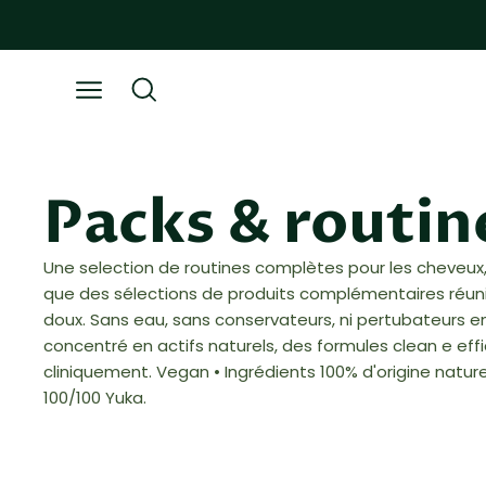
Aller
au
contenu
Ouvrir
Ouvrir
la
le
barre
menu
de
de
Packs & routin
recherche
navigation
Une selection de routines complètes pour les cheveux, 
que des sélections de produits complémentaires réunis
doux. Sans eau, sans conservateurs, ni pertubateurs en
concentré en actifs naturels, des formules clean e eff
cliniquement. Vegan • Ingrédients 100% d'origine nature
100/100 Yuka.