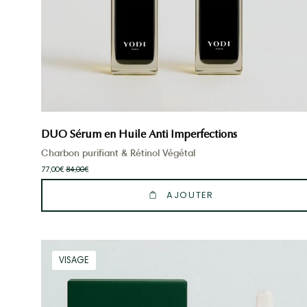
DUO Sérum en Huile Anti Imperfections
Charbon purifiant & Rétinol Végétal
77,00€
84,00€
AJOUTER
Coffret
VISAGE
Duo
Visage
Anti-