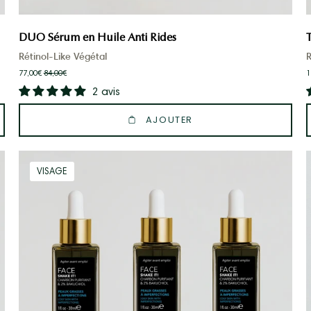
DUO Sérum en Huile Anti Rides
Rétinol-Like Végétal
R
77,00€
84,00€
1
2 avis
AJOUTER
TRIO
VISAGE
Sérum
en
Huile
Anti
Imperfections