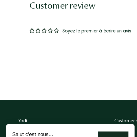
Customer review
Soyez le premier à écrire un avis
Thi
Yodi
Customer s
Salut c'est nous...
The brand
FAQ