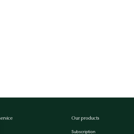
s section currently contains no content. Add some using the side
ervice
Our products
Subscription