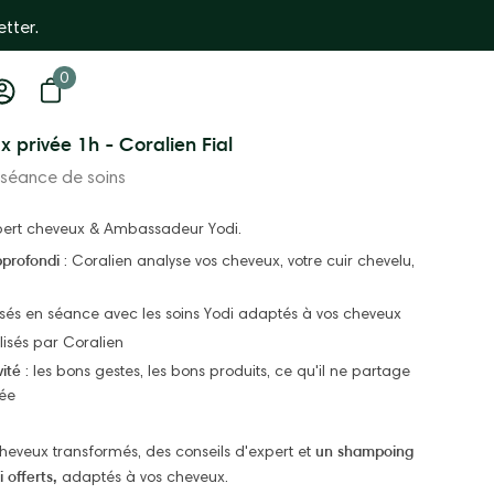
and France
0
0 items
Open basket
My
account
 privée 1h - Coralien Fial
 séance de soins
xpert cheveux & Ambassadeur Yodi.
pprofondi
: Coralien analyse vos cheveux, votre cuir chevelu,
isés en séance avec les soins Yodi adaptés à vos cheveux
lisés par Coralien
vité
: les bons gestes, les bons produits, ce qu'il ne partage
vée
un shampoing
heveux transformés, des conseils d'expert et
 offerts,
adaptés à vos cheveux.