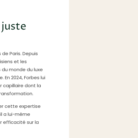
 juste
s de Paris. Depuis
isiens et les
és du monde du luxe
. En 2024, Forbes lui
capillaire dont la
transformation.
er cette expertise
'il a lui-même
 efficacité sur la