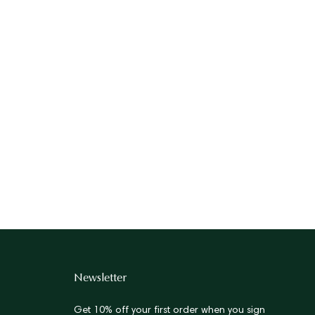
bar.
Newsletter
Get 10% off your first order when you sign