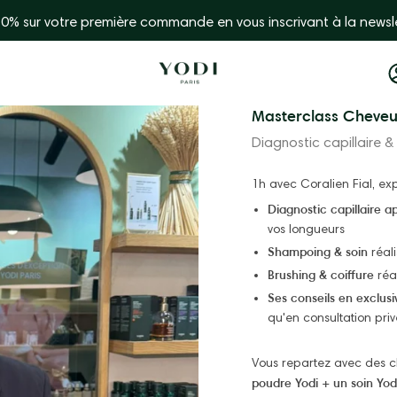
🎁 Free delivery for orders over €44 in mainl
Masterclass Cheveux
Diagnostic capillaire &
1h avec Coralien Fial, e
Diagnostic capillaire a
vos longueurs
Shampoing & soin
réal
Brushing & coiffure
réa
Ses conseils en exclusi
qu'en consultation pri
Vous repartez avec des c
poudre Yodi + un soin Yodi