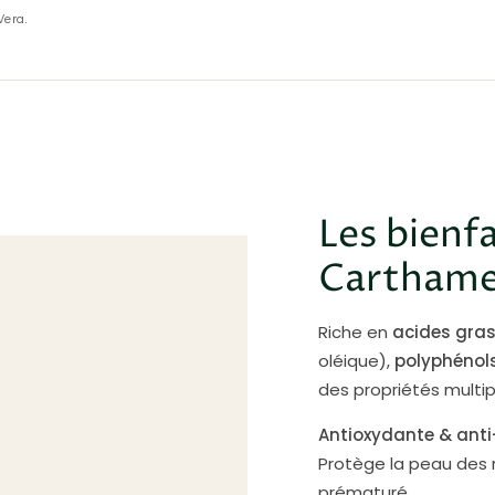
Vera.
Les bienfa
Cartham
Riche en
acides gras
oléique),
polyphénol
des propriétés multi
Antioxydante & ant
Protège la peau des ra
prématuré.