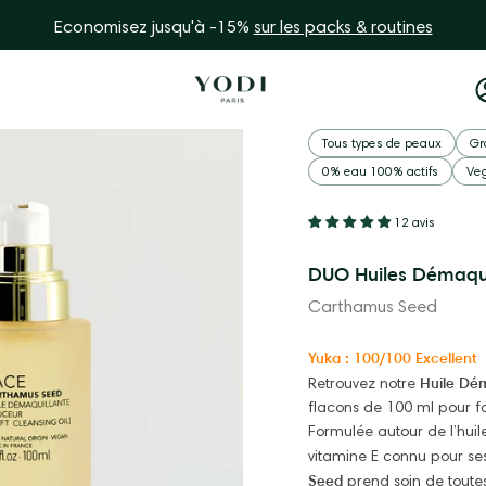
Economisez jusqu'à -15%
sur les packs & routines
Ouvrir
Tous types de peaux
Gr
la
0% eau 100% actifs
Ve
visionneuse
d'images
12 avis
DUO Huiles Démaqui
Carthamus Seed
Yuka : 100/100 Excellent
Huile Dé
Retrouvez notre
flacons de 100 ml pour fai
Formulée autour de l’hui
vitamine E connu pour ses
Seed
prend soin de toutes