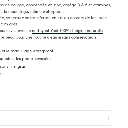
ins de courge, concentrée en zinc, oméga 3 & 6 et vitamines,
nt le maquillage, même waterproof.
ée, sa texture se transforme en lait au contact de lait, pour
 film gras.
nettoyant Yodi 100% d'origine naturelle
oursuivez avec le
tre peau
clean & sans conservateurs
pour une routine
!
s et le maquillage waterproof
spectent les peaux sensibles
 sans film gras
a
Résultats
Temoignages
Vos avis