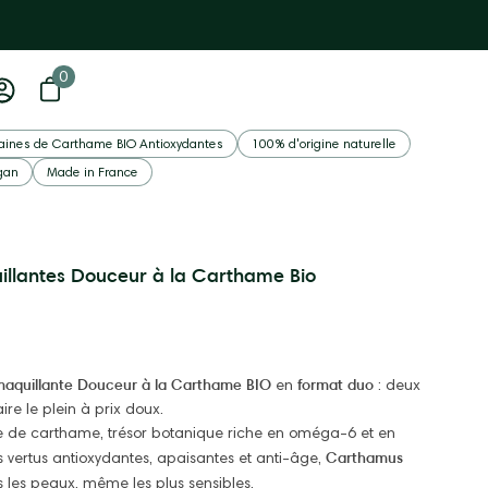
0
0 article
Ouvrir le panier
Mon
compte
Ouvrir
aines de Carthame BIO Antioxydantes
100% d'origine naturelle
la
gan
Made in France
visionne
d'image
llantes Douceur à la Carthame Bio
maquillante Douceur à la Carthame BIO
format duo
en
: deux
re le plein à prix doux.
le de carthame, trésor botanique riche en oméga-6 et en
Carthamus
 vertus antioxydantes, apaisantes et anti-âge,
 les peaux, même les plus sensibles.