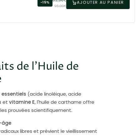
AJOUTER AU PANIER
-15%
95,00€
its de l'Huile de
e
 essentiels
(acide linoléique, acide
s
et
vitamine E
, l'huile de carthame offre
ples prouvées scientifiquement.
i-âge
dicaux libres et prévient le vieillissement