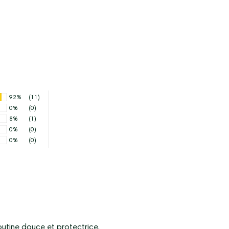
92%
(11)
0%
(0)
8%
(1)
0%
(0)
0%
(0)
outine douce et protectrice.