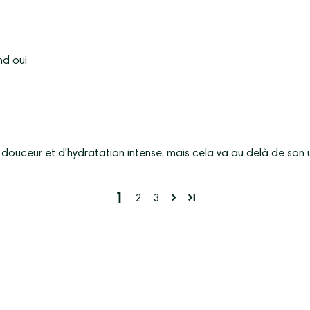
nd oui
uceur et d'hydratation intense, mais cela va au delà de son ut
1
2
3