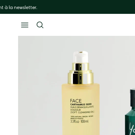
Go
to
content
Open
Open
search
navigation
Open
bar
menu
image
viewer