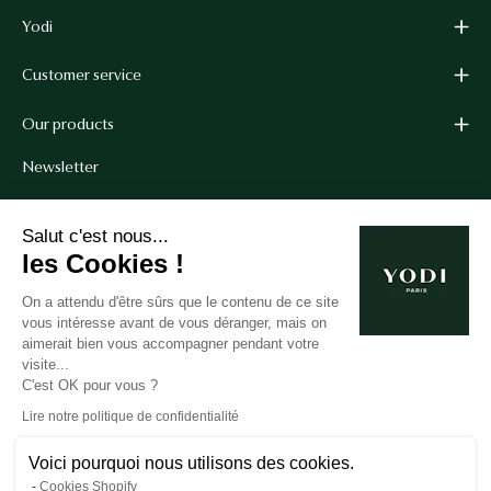
Yodi
Customer service
Our products
Newsletter
Get 10% off your first order when you sign up for our
Salut c'est nous...
newsletter.*
les Cookies !
*Cannot be combined with other coupon codes.
On a attendu d'être sûrs que le contenu de ce site
vous intéresse avant de vous déranger, mais on
aimerait bien vous accompagner pendant votre
Subscribe
visite...
C'est OK pour vous ?
to
our
Lire notre politique de confidentialité
newsletter
Voici pourquoi nous utilisons des cookies.
Cookies Shopify