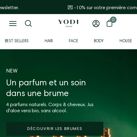
Go
e en vous inscrivant à la newsletter.
🎁 Free delivery for orders over €44 in mainland France
to
content
0
0 items
Open basket
Open
My
Open
search
account
navigation
BEST SELLERS
HAIR
FACE
BODY
HOUSE
bar
menu
NEW
Un parfum et un soin
dans une brume
4 parfums naturels. Corps & cheveux. Jus
d'aloe vera bio, sans alcool.
DÉCOUVRIR LES BRUMES