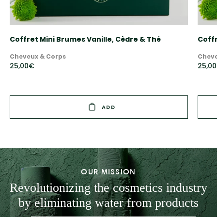
Coffret Mini Brumes Vanille, Cèdre & Thé
Coff
Cheveux & Corps
Cheve
25,00€
25,0
ADD
OUR MISSION
Revolutionizing the cosmetics industry
by eliminating water from products