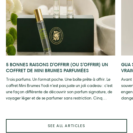
5 BONNES RAISONS D'OFFRIR (OU S'OFFRIR) UN
GUA 
COFFRET DE MINI BRUMES PARFUMÉES
VRAI
Trois parfums. Un format poche. Une boîte prête à offrir. Le
Avant 
coffret Mini Brumes Yodi n'est pas juste un joli cadeau : c'est
souven
une façon différente de découvrir son parfum signature, de
engend
voyager léger et de se parfumer sans restriction. Cinq
danger
raisons de craquer pour vous ou pour offrir.
dermat
utilisé.
SEE ALL ARTICLES