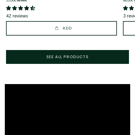
55,00€
62,00€
88,00€
42 reviews
3 rev
ADD
SEE ALL PRODUCTS