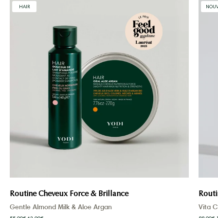
Routine
HAIR
NOU
Cheveux
Force
&
Brillance
Routine Cheveux Force & Brillance
Routi
Gentle Almond Milk & Aloe Argan
Vita C