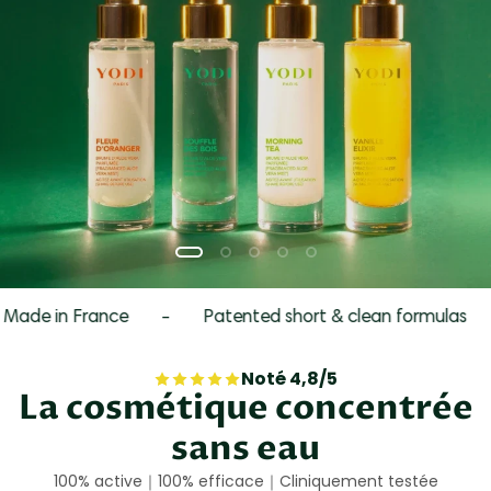
e in France
-
Patented short & clean formulas
-
Noté 4,8/5
La cosmétique concentrée
sans eau
100% active｜100% efficace｜Cliniquement testée