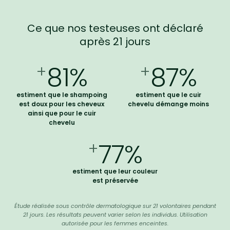
Ce que nos testeuses ont déclaré
après 21 jours
81%
87%
+
+
estiment que le shampoing
estiment que le cuir
est doux pour les cheveux
chevelu démange moins
ainsi que pour le cuir
chevelu
77%
+
estiment que leur couleur
est préservée
Étude réalisée sous contrôle dermatologique sur 21 volontaires pendant
21 jours. Les résultats peuvent varier selon les individus. Utilisation
autorisée pour les femmes enceintes.