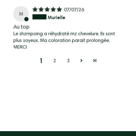
07/07/26
M
Murielle
Au top
Le shzmpoing a réhydraté mz chevelure. Ils sont
plus soyeux. Ma coloration parait prolongée.
MERCI
1
2
3