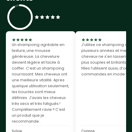
4,8
/ 5
Un shampoing agréable en
J'utilise ce shampoing de
texture, une mousse
plusieurs années et mes
généreuse. La chevelure
cheveux ne s'en lassent p
devient légère et facile à
plus souples et brillants. 
coiffer. C’est un shampoing
filles l’utilisent aussi, d’où 
nourrissant. Mes cheveux ont
commandes en mode trio
une meilleure vitalité. Apres
quelque utilisation seulement,
les boucles sont mieux
définies. J’avais les cheveux
très secs et très fatigués !
Complètement ravie !! C’est
un produit que je
recommande .
Sylvie
Corinne