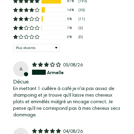
81%
(193)
14%
(33)
5%
(11)
1%
(2)
0%
(0)
Sort by
05/08/26
A
Armelle
Décue
En mettant 1 cuillère à café je n'ai pas assez de
shampoing et je trouve qu'il laisse mes cheveux
plats et emmêlés malgré un rincage correct. Je
pense qu'il ne correspond pas à mes cheveux secs
dommage.
04/08/26