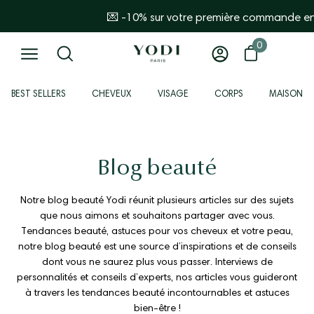
Aller
en vous inscrivant à la newsletter.
🎁 Livraison offerte dès 44€ d'achat en France métropol
au
contenu
0
0 article
Ouvrir le panier
Ouvrir
Mon
Ouvrir
la
compte
le
BEST SELLERS
CHEVEUX
VISAGE
CORPS
MAISON
barre
menu
de
de
recherche
navigation
Blog beauté
Notre blog beauté Yodi réunit plusieurs articles sur des sujets
que nous aimons et souhaitons partager avec vous.
Tendances beauté, astuces pour vos cheveux et votre peau,
notre blog beauté est une source d’inspirations et de conseils
dont vous ne saurez plus vous passer. Interviews de
personnalités et conseils d’experts, nos articles vous guideront
à travers les tendances beauté incontournables et astuces
bien-être !