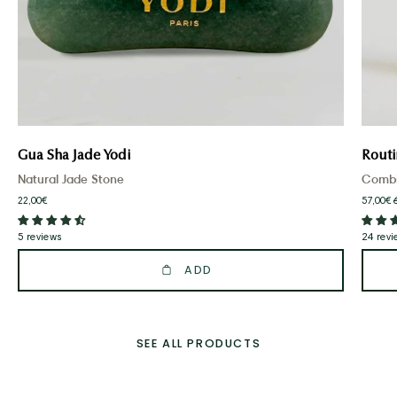
Gua Sha Jade Yodi
Routi
Natural Jade Stone
Combin
22,00€
57,00€
5 reviews
24 revi
ADD
SEE ALL PRODUCTS