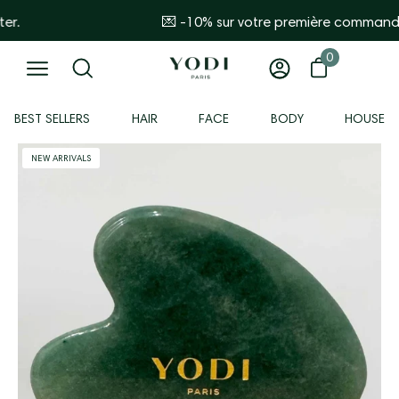
Go
💌 -10% sur votre première commande en vous inscriv
🎁 Free
to
content
0
0 items
Open basket
Open
My
Open
search
account
navigation
BEST SELLERS
HAIR
FACE
BODY
HOUSE
bar
menu
Open
NEW ARRIVALS
image
viewer