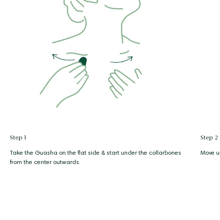
Step 1
Step 2
Take the Guasha on the flat side & start under the collarbones
Move up
from the center outwards.