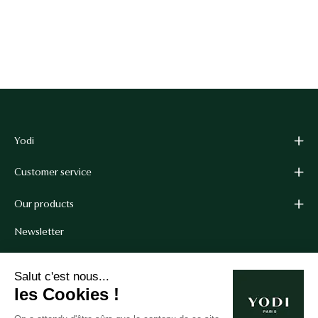
Yodi
Customer service
Our products
Newsletter
Get 10% off your first order when you sign up for our
Salut c'est nous...
newsletter.*
les Cookies !
*Cannot be combined with other coupon codes.