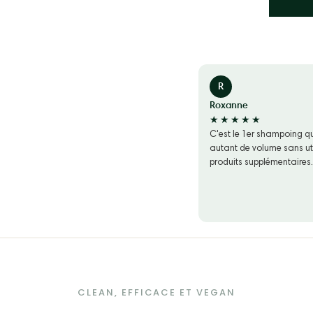
R
Roxanne
★★★★★
C'est le 1er shampoing q
autant de volume sans uti
produits supplémentaires.
CLEAN, EFFICACE ET VEGAN