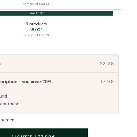
instead of €44.00
Save €8.00
3 products
58,00€
instead of €66.00
e
22,00€
cription - you save 20%.
17,60€
ound
 year round
onnement
AJOUTER
|
22,00€