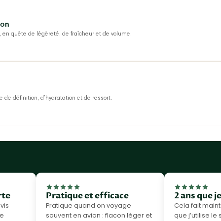
ion
 en quête de légèreté, de fraîcheur et de volume.
 de définition, d’hydratation et de ressort.
rte
Pratique et efficace
2 ans que je
avis
Pratique quand on voyage
Cela fait main
Ce
souvent en avion : flacon léger et
que j’utilise 