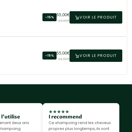
55,00€
VOIR LE PRODUIT
-15%
62,00€
55,00€
VOIR LE PRODUIT
-15%
62,00€
 l'utilise
I recommend
tenant deux ans
Ce shampoing rend les cheveux
le shampoing
propres plus longtemps, ils sont