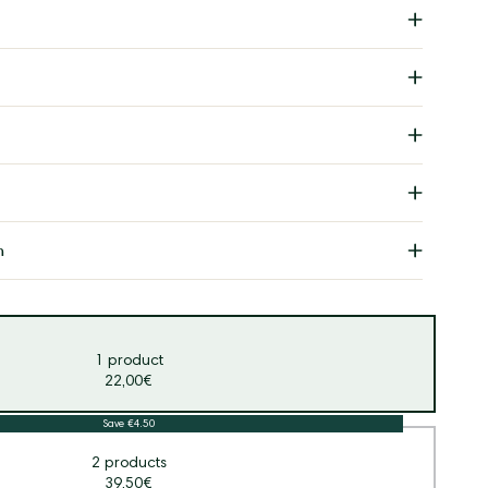
n
1 product
22,00€
Save €4.50
2 products
39,50€