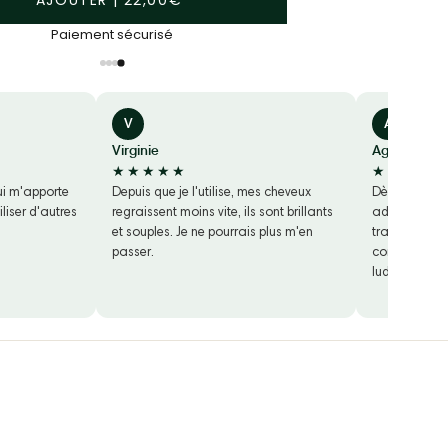
Livraison offerte dès 44€ d'achat
V
A
Virginie
Agnes
★★★★★
★★★★★
ui m'apporte
Depuis que je l'utilise, mes cheveux
Dès les premiè
liser d'autres
regraissent moins vite, ils sont brillants
adoré sa tex
et souples. Je ne pourrais plus m'en
transforme 
passer.
contact de l'
ludique, et r