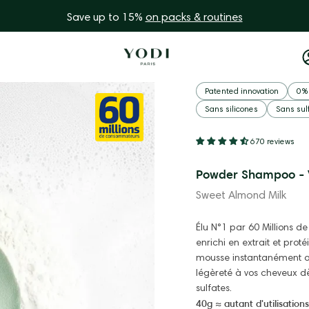
Save up to 15%
on packs & routines
Patented innovation
0% 
Sans silicones
Sans sul
670 reviews
Powder Shampoo - 
Sweet Almond Milk
Élu N°1 par 60 Millions
enrichi en extrait et pro
mousse instantanément au
légèreté à vos cheveux dè
sulfates.
40g ≈ autant d'utilisation