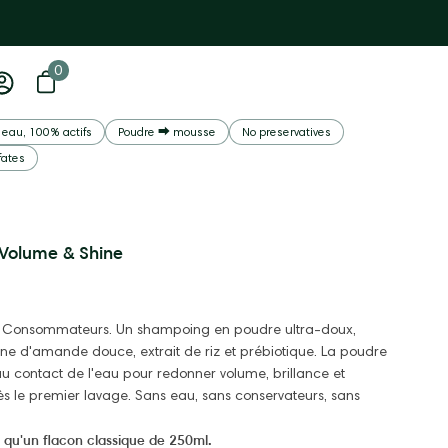
0
0 items
Open basket
My
account
Open
eau, 100% actifs
Poudre ⮕ mousse
No preservatives
image
fates
viewer
Volume & Shine
 de Consommateurs. Un shampoing en poudre ultra-doux,
téine d'amande douce, extrait de riz et prébiotique. La poudre
 contact de l'eau pour redonner volume, brillance et
s le premier lavage. Sans eau, sans conservateurs, sans
s qu'un flacon classique de 250ml.