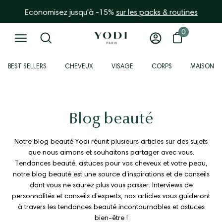
Aller
Economisez jusqu'à -15%
💌 -10% sur votre première com
sur les packs & routines
au
contenu
0
0 article
Ouvrir le panier
Ouvrir
Mon
Ouvrir
la
compte
le
BEST SELLERS
CHEVEUX
VISAGE
CORPS
MAISON
barre
menu
de
de
recherche
navigation
Blog beauté
Notre blog beauté Yodi réunit plusieurs articles sur des sujets
que nous aimons et souhaitons partager avec vous.
Tendances beauté, astuces pour vos cheveux et votre peau,
notre blog beauté est une source d’inspirations et de conseils
dont vous ne saurez plus vous passer. Interviews de
personnalités et conseils d’experts, nos articles vous guideront
à travers les tendances beauté incontournables et astuces
bien-être !